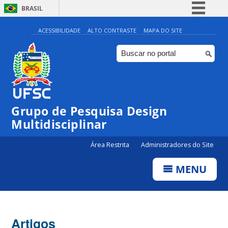
BRASIL
Simplifique!
ACESSIBILIDADE
ALTO CONTRASTE
MAPA DO SITE
Comunica BR
Participe
Acesso à informação
Legislação
Grupo de Pesquisa Design
Canais
Multidisciplinar
Área Restrita
Administradores do Site
MENU
Artigos