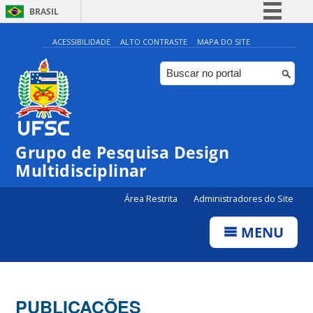
BRASIL
Simplifique!
ACESSIBILIDADE
ALTO CONTRASTE
MAPA DO SITE
Comunica BR
Participe
Acesso à informação
Legislação
Grupo de Pesquisa Design
Canais
Multidisciplinar
Área Restrita
Administradores do Site
MENU
PUBLICAÇÕES